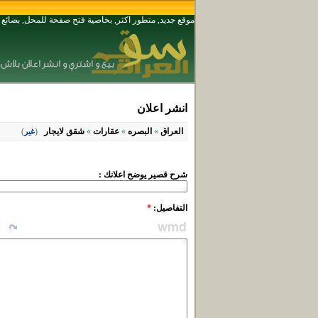
موقع جديد, متطور اكثر, بخاصية فتح صفحة للمحل, بضائ
انشر اعلان
العراق
»
البصره
»
عقارات
»
شقق لايجار
(
)
غير
شرح قصير يوضح اعلانك :
التفاصيل:
*